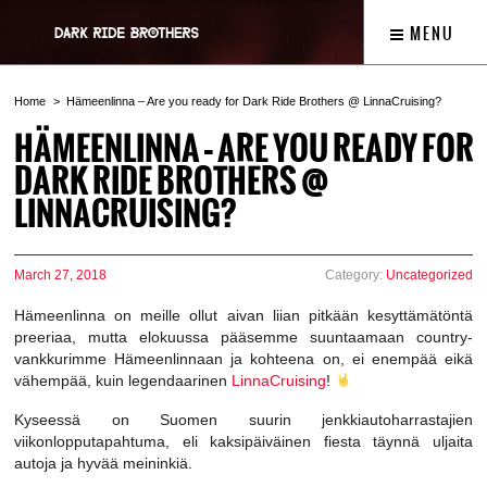
MENU
Home
Hämeenlinna – Are you ready for Dark Ride Brothers @ LinnaCruising?
HÄMEENLINNA – ARE YOU READY FOR
DARK RIDE BROTHERS @
LINNACRUISING?
March 27, 2018
Category:
Uncategorized
Hämeenlinna on meille ollut aivan liian pitkään kesyttämätöntä
preeriaa, mutta elokuussa pääsemme suuntaamaan country-
vankkurimme Hämeenlinnaan ja kohteena on, ei enempää eikä
vähempää, kuin legendaarinen
LinnaCruising
!
Kyseessä on Suomen suurin jenkkiautoharrastajien
viikonlopputapahtuma, eli kaksipäiväinen fiesta täynnä uljaita
autoja ja hyvää meininkiä.