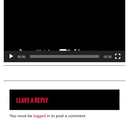
Player
00:00
03:38
LEAVE A REPLY
You must be
logged in
to post a comment.