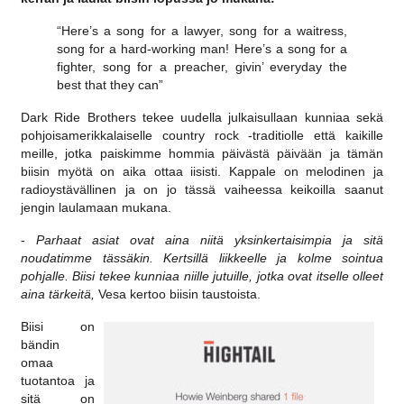
“Here’s a song for a lawyer, song for a waitress,
song for a hard-working man! Here’s a song for a
fighter, song for a preacher, givin’ everyday the
best that they can”
Dark Ride Brothers tekee uudella julkaisullaan kunniaa sekä
pohjoisamerikkalaiselle country rock -traditiolle että kaikille
meille, jotka paiskimme hommia päivästä päivään ja tämän
biisin myötä on aika ottaa iisisti. Kappale on melodinen ja
radioystävällinen ja on jo tässä vaiheessa keikoilla saanut
jengin laulamaan mukana.
-
Parhaat asiat ovat aina niitä yksinkertaisimpia ja sitä
noudatimme tässäkin. Kertsillä liikkeelle ja kolme sointua
pohjalle. Biisi tekee kunniaa niille jutuille, jotka ovat itselle olleet
aina tärkeitä,
Vesa kertoo biisin taustoista.
Biisi on
bändin
omaa
tuotantoa ja
sitä on