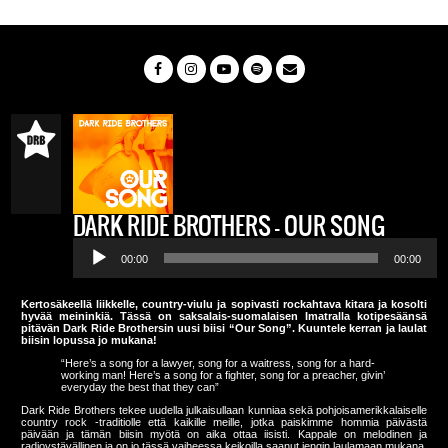
DARK RIDE BROTHERS – OUR SONG
Audio
Player
00:00
00:00
Kertosäkeellä liikkelle, country-viulu ja sopivasti rockahtava kitara ja kosolti
hyvää meininkiä. Tässä on saksalais-suomalaisen Imatralla kotipesäänsä
pitävän Dark Ride Brothersin uusi biisi “Our Song”. Kuuntele kerran ja laulat
biisin lopussa jo mukana!
“Here’s a song for a lawyer, song for a waitress, song for a hard-
working man! Here’s a song for a fighter, song for a preacher, givin’
everyday the best that they can”
Dark Ride Brothers tekee uudella julkaisullaan kunniaa sekä pohjoisamerikkalaiselle
country rock -traditiolle että kaikille meille, jotka paiskimme hommia päivästä
päivään ja tämän biisin myötä on aika ottaa iisisti. Kappale on melodinen ja
radioystävällinen ja on jo tässä vaiheessa keikoilla saanut jengin laulamaan mukana.