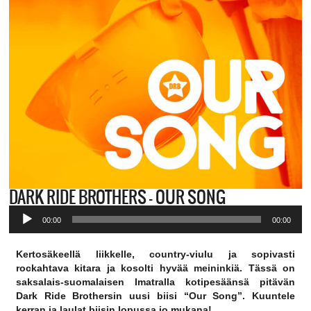
DARK RIDE BROTHERS – OUR SONG
Audio
00:00
00:00
Player
Kertosäkeellä liikkelle, country-viulu ja sopivasti
rockahtava kitara ja kosolti hyvää meininkiä. Tässä on
saksalais-suomalaisen Imatralla kotipesäänsä pitävän
Dark Ride Brothersin uusi biisi “Our Song”. Kuuntele
kerran ja laulat biisin lopussa jo mukana!