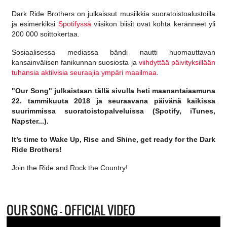
Dark Ride Brothers on julkaissut musiikkia suoratoistoalustoilla
ja esimerkiksi
Spotifyssä
viisikon biisit ovat kohta keränneet yli
200 000 soittokertaa.
Sosiaalisessa mediassa bändi
nautti huomauttavan
kansainvälisen fanikunnan suosiosta ja
viihdyttää päivityksillään
tuhansia aktiivisia seuraajia ympäri maailmaa
.
"Our Song" julkaistaan tällä sivulla heti maanantaiaamuna
22. tammikuuta 2018 ja seuraavana päivänä kaikissa
suurimmissa suoratoistopalveluissa (Spotify, iTunes,
Napster...).
It’s time to Wake Up, Rise and Shine, get ready for the Dark
Ride Brothers!
Join the Ride and Rock the Country!
OUR SONG – OFFICIAL VIDEO
Video