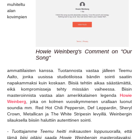
muhiteltu
alan
kovimpien
Howie Weinberg's Comment on "Our
Song"
ammattilaisten kanssa. Tuotannosta vastaa jälleen Teemu
Aalto, jonka uusissa studiotiloissa bändin sointi saatiin
napakammaksi kuin koskaan. Biisiä tehtiin aikaa säästämättä,
eikä kompromisseja tehty missään vaiheessa. Biisin
masteroinnista vastaa alan amerikkalainen legenda
Howie
Weinberg
, joka on kolmen vuosikymmenen urallaan luonut
soundia mm. Red Hot Chili Peppersin, Def Leppardin, Sheryl
Crown, Metallican ja The White Stripesin levyillä. Weinbergin
silauksella biisiin haluttiin autenttinen sointi.
-
Tuottajamme Teemu heitti miksausten loppusuoralla, että
tämä biisi pitäisi saada Howie Weinbergin masteroitavaksi.