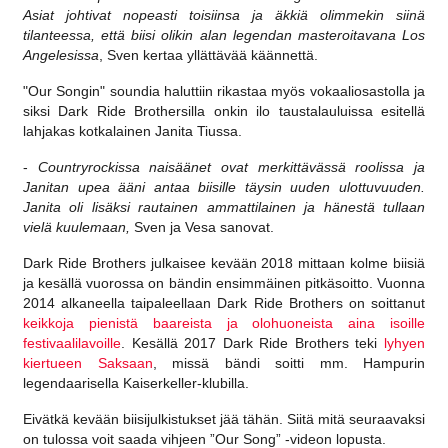
Asiat johtivat nopeasti toisiinsa ja äkkiä olimmekin siinä
tilanteessa, että biisi olikin alan legendan masteroitavana Los
Angelesissa
, Sven kertaa yllättävää käännettä.
"Our Songin" soundia haluttiin rikastaa myös vokaaliosastolla ja
siksi Dark Ride Brothersilla onkin ilo taustalauluissa esitellä
lahjakas kotkalainen Janita Tiussa.
-
Countryrockissa naisäänet ovat merkittävässä roolissa ja
Janitan upea ääni antaa biisille täysin uuden ulottuvuuden.
Janita oli lisäksi rautainen ammattilainen ja hänestä tullaan
vielä kuulemaan,
Sven ja Vesa sanovat.
Dark Ride Brothers julkaisee kevään 2018 mittaan kolme biisiä
ja kesällä vuorossa on bändin ensimmäinen pitkäsoitto. Vuonna
2014 alkaneella taipaleellaan Dark Ride Brothers on soittanut
keikkoja pienistä baareista ja olohuoneista aina isoille
festivaalilavoille
. Kesällä 2017 Dark Ride Brothers teki
lyhyen
kiertueen Saksaan
, missä bändi soitti mm. Hampurin
legendaarisella Kaiserkeller-klubilla.
Eivätkä kevään biisijulkistukset jää tähän. Siitä mitä seuraavaksi
on tulossa voit saada vihjeen ”Our Song” -videon lopusta.