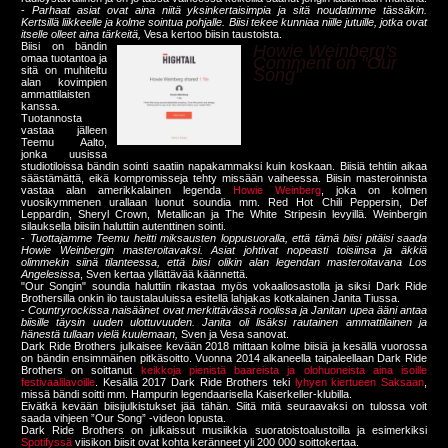
-
Parhaat asiat ovat aina niitä yksinkertaisimpia ja sitä noudatimme tässäkin.
Kertsillä liikkeelle ja kolme sointua pohjalle. Biisi tekee kunniaa niille jutuille, jotka ovat
itselle olleet aina tärkeitä,
Vesa kertoo biisin taustoista.
Biisi on bändin
Howie Weinberg's
omaa tuotantoa ja
Comment on "Our
sitä on muhiteltu
Song"
alan kovimpien
ammattilaisten
kanssa.
Tuotannosta
vastaa jälleen
Teemu Aalto,
jonka uusissa
studiotiloissa bändin sointi saatiin napakammaksi kuin koskaan. Biisiä tehtiin aikaa
säästämättä, eikä kompromisseja tehty missään vaiheessa. Biisin masteroinnista
vastaa alan amerikkalainen legenda
Howie Weinberg
, joka on kolmen
vuosikymmenen urallaan luonut soundia mm. Red Hot Chili Peppersin, Def
Leppardin, Sheryl Crown, Metallican ja The White Stripesin levyillä. Weinbergin
silauksella biisiin haluttiin autenttinen sointi.
-
Tuottajamme Teemu heitti miksausten loppusuoralla, että tämä biisi pitäisi saada
Howie Weinbergin masteroitavaksi. Asiat johtivat nopeasti toisiinsa ja äkkiä
olimmekin siinä tilanteessa, että biisi olikin alan legendan masteroitavana Los
Angelesissa
, Sven kertaa yllättävää käännettä.
"Our Songin" soundia haluttiin rikastaa myös vokaaliosastolla ja siksi Dark Ride
Brothersilla onkin ilo taustalauluissa esitellä lahjakas kotkalainen Janita Tiussa.
-
Countryrockissa naisäänet ovat merkittävässä roolissa ja Janitan upea ääni antaa
biisille täysin uuden ulottuvuuden. Janita oli lisäksi rautainen ammattilainen ja
hänestä tullaan vielä kuulemaan,
Sven ja Vesa sanovat.
Dark Ride Brothers julkaisee kevään 2018 mittaan kolme biisiä ja kesällä vuorossa
on bändin ensimmäinen pitkäsoitto. Vuonna 2014 alkaneella taipaleellaan Dark Ride
Brothers on soittanut
keikkoja pienistä baareista ja olohuoneista aina isoille
festivaalilavoille
. Kesällä 2017 Dark Ride Brothers teki
lyhyen kiertueen Saksaan
,
missä bändi soitti mm. Hampurin legendaarisella Kaiserkeller-klubilla.
Eivätkä kevään biisijulkistukset jää tähän. Siitä mitä seuraavaksi on tulossa voit
saada vihjeen ”Our Song” -videon lopusta.
Dark Ride Brothers on julkaissut musiikkia suoratoistoalustoilla ja esimerkiksi
Spotifyssä
viisikon biisit ovat kohta keränneet yli 200 000 soittokertaa.