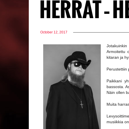
HERRAT – H
October 12, 2017
Jotakuinkin 
Armoitettu 
kitaran ja 
Perustettiin
Paikkani yh
bassosta. As
Näin ollen ba
Muita harras
Levysoittim
musiikkia on