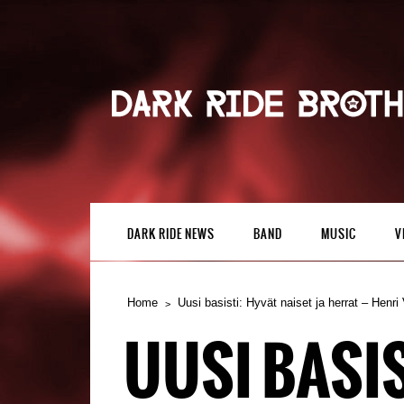
DARK RIDE NEWS
BAND
MUSIC
V
Home
Uusi basisti: Hyvät naiset ja herrat – Henri 
UUSI BASIS