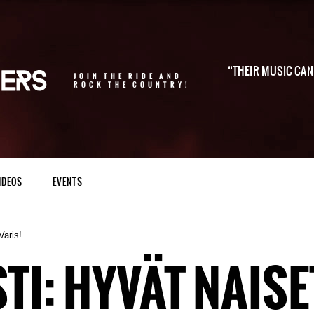
THEIR MUSIC CAN 
JOIN THE RIDE AND
ROCK THE COUNTRY!
IDEOS
EVENTS
Varis!
TI: HYVÄT NAISE