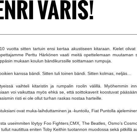
ENRI VARIS!
10 vuotta sitten tartuin ensi kertaa akustiseen kitaraan. Kielet oliva
opettajamme Perttu Härkönen vaati meitä opettelemaan muutaman s
hyppäsin mukaan koulun bändikurssille soittamaan rumpuja.
 poikien kanssa bändi. Sitten tuli toinen bändi. Sitten kolmas, neljäs…
tyeissä vaihteli kitaristin ja rumpalin roolin välillä. Myöhemmin in
iaan voi vaikuttaa myös ehkä se, että soittokaverit koostuvat pääsäänt
sismin risti ei ole ollut turhan raskas nostaa harteille.
tuksiani ovat muka-laihduttaminen ja -kuntoilu, Fiat Puntolla ajelemine
esta useimmiten löytyy Foo Fighters,CMX, The Beatles, Osmo’s Cosmo
 tullut nautittua eniten Toby Keithin tuotannon muodossa sekä pitkillä a