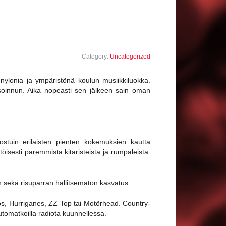
Category:
Uncategorized
t nylonia ja ympäristönä koulun musiikkiluokka.
oinnun. Aika nopeasti sen jälkeen sain oman
nostuin erilaisten pienten kokemuksien kautta
öisesti paremmista kitaristeista ja rumpaleista.
n sekä risuparran hallitsematon kasvatus.
s, Hurriganes, ZZ Top tai Motörhead. Country-
utomatkoilla radiota kuunnellessa.