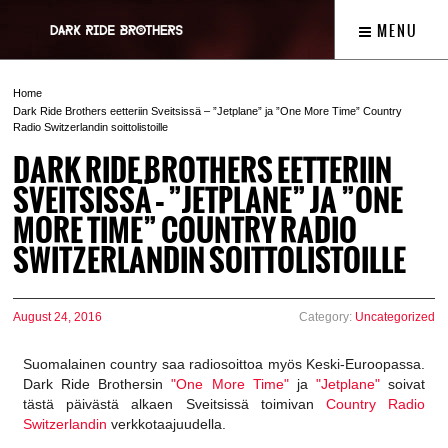
MENU
Home
Dark Ride Brothers eetteriin Sveitsissä – ”Jetplane” ja ”One More Time” Country
Radio Switzerlandin soittolistoille
DARK RIDE BROTHERS EETTERIIN
SVEITSISSÄ – ”JETPLANE” JA ”ONE
MORE TIME” COUNTRY RADIO
SWITZERLANDIN SOITTOLISTOILLE
August 24, 2016
Category:
Uncategorized
Suomalainen country saa radiosoittoa myös Keski-Euroopassa.
Dark Ride Brothersin
"One More Time"
ja
"Jetplane"
soivat
tästä päivästä alkaen Sveitsissä toimivan
Country Radio
Switzerlandin
verkkotaajuudella.