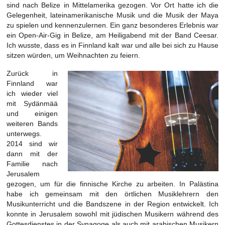
sind nach Belize in Mittelamerika gezogen. Vor Ort hatte ich die
Gelegenheit, lateinamerikanische Musik und die Musik der Maya
zu spielen und kennenzulernen. Ein ganz besonderes Erlebnis war
ein Open-Air-Gig in Belize, am Heiligabend mit der Band Ceesar.
Ich wusste, dass es in Finnland kalt war und alle bei sich zu Hause
sitzen würden, um Weihnachten zu feiern.
Zurück in
Finnland war
ich wieder viel
mit Sydänmää
und einigen
weiteren Bands
unterwegs.
2014 sind wir
dann mit der
Familie nach
Jerusalem
gezogen, um für die finnische Kirche zu arbeiten. In Palästina
habe ich gemeinsam mit den örtlichen Musiklehrern den
Musikunterricht und die Bandszene in der Region entwickelt. Ich
konnte in Jerusalem sowohl mit jüdischen Musikern während des
Gottesdienstes in der Synagoge als auch mit arabischen Musikern