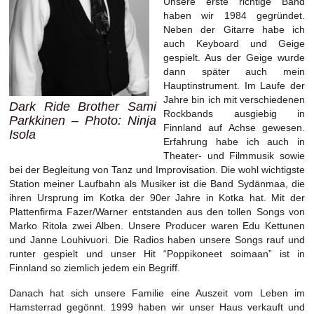
Unsere erste richtige Band
haben wir 1984 gegründet.
Neben der Gitarre habe ich
auch Keyboard und Geige
gespielt. Aus der Geige wurde
dann später auch mein
Hauptinstrument. Im Laufe der
Jahre bin ich mit verschiedenen
Dark Ride Brother Sami
Rockbands ausgiebig in
Parkkinen – Photo: Ninja
Finnland auf Achse gewesen.
Isola
Erfahrung habe ich auch in
Theater- und Filmmusik sowie
bei der Begleitung von Tanz und Improvisation. Die wohl wichtigste
Station meiner Laufbahn als Musiker ist die Band Sydänmaa, die
ihren Ursprung im Kotka der 90er Jahre in Kotka hat. Mit der
Plattenfirma Fazer/Warner entstanden aus den tollen Songs von
Marko Ritola zwei Alben. Unsere Producer waren Edu Kettunen
und Janne Louhivuori. Die Radios haben unsere Songs rauf und
runter gespielt und unser Hit “Poppikoneet soimaan” ist in
Finnland so ziemlich jedem ein Begriff.
Danach hat sich unsere Familie eine Auszeit vom Leben im
Hamsterrad gegönnt. 1999 haben wir unser Haus verkauft und