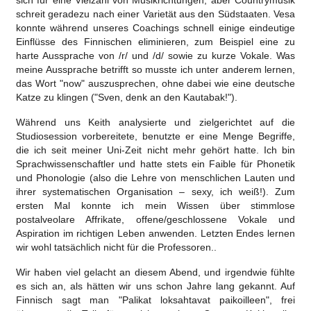
sich für eine Vielzahl von Musikrichtungen, aber Countrymusik
schreit geradezu nach einer Varietät aus den Südstaaten. Vesa
konnte während unseres Coachings schnell einige eindeutige
Einflüsse des Finnischen eliminieren, zum Beispiel eine zu
harte Aussprache von /r/ und /d/ sowie zu kurze Vokale. Was
meine Aussprache betrifft so musste ich unter anderem lernen,
das Wort "now" auszusprechen, ohne dabei wie eine deutsche
Katze zu klingen ("Sven, denk an den Kautabak!").
Während uns Keith analysierte und zielgerichtet auf die
Studiosession vorbereitete, benutzte er eine Menge Begriffe,
die ich seit meiner Uni-Zeit nicht mehr gehört hatte. Ich bin
Sprachwissenschaftler und hatte stets ein Faible für Phonetik
und Phonologie (also die Lehre von menschlichen Lauten und
ihrer systematischen Organisation – sexy, ich weiß!). Zum
ersten Mal konnte ich mein Wissen über stimmlose
postalveolare Affrikate, offene/geschlossene Vokale und
Aspiration im richtigen Leben anwenden. Letzten Endes lernen
wir wohl tatsächlich nicht für die Professoren..
Wir haben viel gelacht an diesem Abend, und irgendwie fühlte
es sich an, als hätten wir uns schon Jahre lang gekannt. Auf
Finnisch sagt man "Palikat loksahtavat paikoilleen", frei