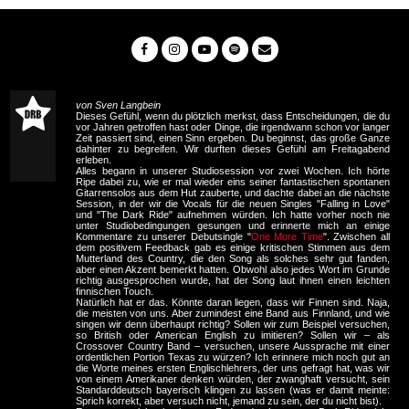
von Sven Langbein
Dieses Gefühl, wenn du plötzlich merkst, dass Entscheidungen, die du
vor Jahren getroffen hast oder Dinge, die irgendwann schon vor langer
Zeit passiert sind, einen Sinn ergeben. Du beginnst, das große Ganze
dahinter zu begreifen. Wir durften dieses Gefühl am Freitagabend
erleben.
Alles begann in unserer Studiosession vor zwei Wochen. Ich hörte
Ripe dabei zu, wie er mal wieder eins seiner fantastischen spontanen
Gitarrensolos aus dem Hut zauberte, und dachte dabei an die nächste
Session, in der wir die Vocals für die neuen Singles "Falling in Love"
und "The Dark Ride" aufnehmen würden. Ich hatte vorher noch nie
unter Studiobedingungen gesungen und erinnerte mich an einige
Kommentare zu unserer Debutsingle "
One More Time
". Zwischen all
dem positivem Feedback gab es einige kritischen Stimmen aus dem
Mutterland des Country, die den Song als solches sehr gut fanden,
aber einen Akzent bemerkt hatten. Obwohl also jedes Wort im Grunde
richtig ausgesprochen wurde, hat der Song laut ihnen einen leichten
finnischen Touch.
Natürlich hat er das. Könnte daran liegen, dass wir Finnen sind. Naja,
die meisten von uns. Aber zumindest eine Band aus Finnland, und wie
singen wir denn überhaupt richtig? Sollen wir zum Beispiel versuchen,
so British oder American English zu imitieren? Sollen wir – als
Crossover Country Band – versuchen, unsere Aussprache mit einer
ordentlichen Portion Texas zu würzen? Ich erinnere mich noch gut an
die Worte meines ersten Englischlehrers, der uns gefragt hat, was wir
von einem Amerikaner denken würden, der zwanghaft versucht, sein
Standarddeutsch bayerisch klingen zu lassen (was er damit meinte:
Sprich korrekt, aber versuch nicht, jemand zu sein, der du nicht bist).