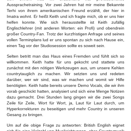
Aussprachetraining. Vor zwei Jahren hat mir meine Bekannte
Terhi von ihrem amerikanischen Freund erzählt, der hier in
Imatra wohnt. Er heißt Keith und ich fragte mich, ob er uns hier
helfen konnte. Wie sich herausstellte ist Keith zufällig
Englischlehrer (mit anderen Worten: ein Profi) und obendrein
großer Country-Fan. Trotz der kurzfristigen Anfrage und seines
vollen Terminplans lud er uns spontan zu sich nach Hause ein,
einen Tag vor der Studiosession sollte es soweit sein.
Selten betritt man das Haus eines Fremden und fühlt sich so
willkommen. Keith hatte für uns gekocht und stattete uns
zunächst mit den nötigen Werkzeugen aus, um unsere Kehlen
countrytauglich zu machen. Wir setzten uns und redeten
darüber, wer wir sind, was wir machen und womit wir Hilfe
benötigten. Keith hatte bereits unsere Demo Vocals, die wir ihm
vorab geschickt hatten, analysiert und sich eine Menge Notizen
dazu gemacht. Drei Stunden lang gingen wir die zwei Songs
Zeile für Zeile, Wort für Wort, ja, Laut für Laut durch, um
Hyperkorrekturen zu beseitigen und mehr Country in unseren
Gesang zu bringen.
Um auf die obige Frage zu antworten: British English eignet