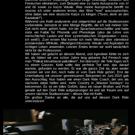
Finnischen eliminieren, zum Beispiel eine zu harte Aussprache von /r/
und /d/ sowie zu kurze Vokale. Was meine Aussprache betrifft so
musste ich unter anderem lernen, das Wort "now" auszusprechen,
ohne dabei wie eine deutsche Katze zu klingen ("Sven, denk an den
Kautabak!").
Während uns Keith analysierte und zielgerichtet auf die Studiosession
vorbereitete, benutzte er eine Menge Begriffe, die ich seit meiner Uni-
Zeit nicht mehr gehört hatte. Ich bin Sprachwissenschaftler und hatte
stets ein Faible für Phonetik und Phonologie (also die Lehre von
menschlichen Lauten und ihrer systematischen Organisation – sexy,
ich weiß!). Zum ersten Mal konnte ich mein Wissen über stimmlose
postalveolare Affrikate, offene/geschlossene Vokale und Aspiration im
richtigen Leben anwenden. Letzten Endes lernen wir wohl tatsächlich
nicht für die Professoren..
Wir haben viel gelacht an diesem Abend, und irgendwie fühlte es sich
an, als hätten wir uns schon Jahre lang gekannt. Auf Finnisch sagt
man "Palikat loksahtavat paikoilleen", frei übersetzt: die Teile fügen sich
zu einem Ganzen. Keith sollte das perfekte Teil sein, das darauf
wartete, gefunden zu werden. Er war die ganze Zeit da, aber weder
wussten wir von ihm, noch hatte er vom Dark Ride gehört. Erst die
Unterhaltung mit unserer gemeinsamen Bekannten im Juni 2014 gab
den Ausschlag. Nun haben wie einen Dark Ride Coach, der uns als
nächstes dabei helfen wird, mehr Country in „Wasted Sundays“ zu
bekommen. Es ist ein tolles Gefühl, dass ein neuer Brother und Profi
gerade auf den Dark Ride aufgesprungen ist und wir freuen uns auf
unsere nächste Studiosession – dieses Mal mit Keith.
Ein großes Danke an alle, die auf uns auf diesem Dark Ride
unterstützen!