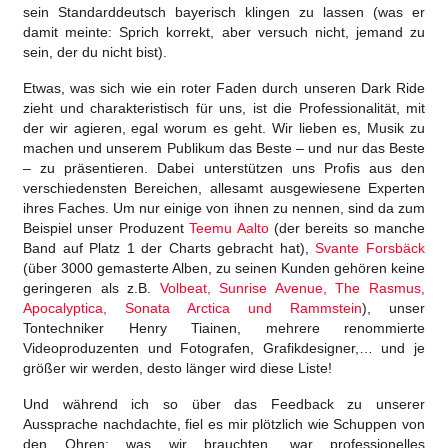
sein Standarddeutsch bayerisch klingen zu lassen (was er
damit meinte: Sprich korrekt, aber versuch nicht, jemand zu
sein, der du nicht bist).
Etwas, was sich wie ein roter Faden durch unseren Dark Ride
zieht und charakteristisch für uns, ist die Professionalität, mit
der wir agieren, egal worum es geht. Wir lieben es, Musik zu
machen und unserem Publikum das Beste – und nur das Beste
– zu präsentieren. Dabei unterstützen uns Profis aus den
verschiedensten Bereichen, allesamt ausgewiesene Experten
ihres Faches. Um nur einige von ihnen zu nennen, sind da zum
Beispiel unser Produzent
Teemu Aalto
(der bereits so manche
Band auf Platz 1 der Charts gebracht hat),
Svante Forsbäck
(über 3000 gemasterte Alben, zu seinen Kunden gehören keine
geringeren als z.B.
Volbeat, Sunrise Avenue, The Rasmus,
Apocalyptica, Sonata Arctica und Rammstein
), unser
Tontechniker Henry Tiainen, mehrere renommierte
Videoproduzenten und Fotografen, Grafikdesigner,… und je
größer wir werden, desto länger wird diese Liste!
Und während ich so über das Feedback zu unserer
Aussprache nachdachte, fiel es mir plötzlich wie Schuppen von
den Ohren: was wir brauchten, war professionelles