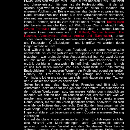
Etwas, was sich wie ein roter Faden durch unseren Dark Ride zieht
und charakteristisch für uns, ist die Professionalität, mit der wir
agieren, egal worum es geht. Wir lieben es, Musik zu machen und
unserem Publikum das Beste – und nur das Beste – zu präsentieren.
Dabei unterstützen uns Profis aus den verschiedensten Bereichen,
allesamt ausgewiesene Experten ihres Faches. Um nur einige von
ihnen zu nennen, sind da zum Beispiel unser Produzent
Teemu Aalto
(der bereits so manche Band auf Platz 1 der Charts gebracht hat),
Svante Forsbäck
(über 3000 gemasterte Alben, zu seinen Kunden
gehören keine geringeren als z.B.
Volbeat, Sunrise Avenue, The
Rasmus, Apocalyptica, Sonata Arctica und Rammstein
), unser
Tontechniker Henry Tiainen, mehrere renommierte Videoproduzenten
und Fotografen, Grafikdesigner,… und je größer wir werden, desto
länger wird diese Liste!
Und während ich so über das Feedback zu unserer Aussprache
nachdachte, fiel es mir plötzlich wie Schuppen von den Ohren: was wir
brauchten, war professionelles Aussprachetraining. Vor zwei Jahren
hat mir meine Bekannte Terhi von ihrem amerikanischen Freund
erzählt, der hier in Imatra wohnt. Er heißt Keith und ich fragte mich, ob
er uns hier helfen konnte. Wie sich herausstellte ist Keith zufällig
Englischlehrer (mit anderen Worten: ein Profi) und obendrein großer
Country-Fan. Trotz der kurzfristigen Anfrage und seines vollen
Terminplans lud er uns spontan zu sich nach Hause ein, einen Tag vor
der Studiosession sollte es soweit sein.
Selten betritt man das Haus eines Fremden und fühlt sich so
willkommen. Keith hatte für uns gekocht und stattete uns zunächst mit
den nötigen Werkzeugen aus, um unsere Kehlen countrytauglich zu
machen. Wir setzten uns und redeten darüber, wer wir sind, was wir
machen und womit wir Hilfe benötigten. Keith hatte bereits unsere
Demo Vocals, die wir ihm vorab geschickt hatten, analysiert und sich
eine Menge Notizen dazu gemacht. Drei Stunden lang gingen wir die
zwei Songs Zeile für Zeile, Wort für Wort, ja, Laut für Laut durch, um
Hyperkorrekturen zu beseitigen und mehr Country in unseren Gesang
zu bringen.
Um auf die obige Frage zu antworten: British English eignet sich für
eine Vielzahl von Musikrichtungen, aber Countrymusik schreit
geradezu nach einer Varietät aus den Südstaaten. Vesa konnte
während unseres Coachings schnell einige eindeutige Einflüsse des