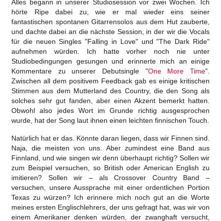
Alles begann in unserer Studiosession vor zwei Wochen. Ich
hörte Ripe dabei zu, wie er mal wieder eins seiner
fantastischen spontanen Gitarrensolos aus dem Hut zauberte,
und dachte dabei an die nächste Session, in der wir die Vocals
für die neuen Singles "Falling in Love" und "The Dark Ride"
aufnehmen würden. Ich hatte vorher noch nie unter
Studiobedingungen gesungen und erinnerte mich an einige
Kommentare zu unserer Debutsingle "
One More Time
".
Zwischen all dem positivem Feedback gab es einige kritischen
Stimmen aus dem Mutterland des Country, die den Song als
solches sehr gut fanden, aber einen Akzent bemerkt hatten.
Obwohl also jedes Wort im Grunde richtig ausgesprochen
wurde, hat der Song laut ihnen einen leichten finnischen Touch.
Natürlich hat er das. Könnte daran liegen, dass wir Finnen sind.
Naja, die meisten von uns. Aber zumindest eine Band aus
Finnland, und wie singen wir denn überhaupt richtig? Sollen wir
zum Beispiel versuchen, so British oder American English zu
imitieren? Sollen wir – als Crossover Country Band –
versuchen, unsere Aussprache mit einer ordentlichen Portion
Texas zu würzen? Ich erinnere mich noch gut an die Worte
meines ersten Englischlehrers, der uns gefragt hat, was wir von
einem Amerikaner denken würden, der zwanghaft versucht,